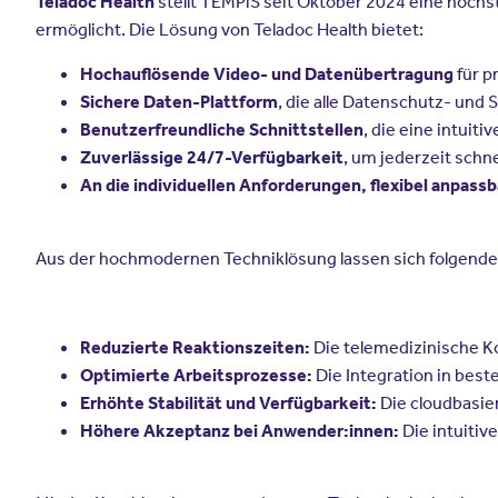
stellt TEMPiS seit Oktober 2024 eine höchs
Teladoc Health
ermöglicht. Die Lösung von Teladoc Health bietet:
für p
Hochauflösende Video- und Datenübertragung
, die alle Datenschutz- und 
Sichere Daten-Plattform
, die eine intuit
Benutzerfreundliche Schnittstellen
, um jederzeit schn
Zuverlässige 24/7-Verfügbarkeit
An die individuellen Anforderungen, flexibel anpas
Aus der hochmodernen Techniklösung lassen sich folgende 
Die telemedizinische Ko
Reduzierte Reaktionszeiten:
Die Integration in best
Optimierte Arbeitsprozesse:
Die cloudbasier
Erhöhte Stabilität und Verfügbarkeit:
Die intuitiv
Höhere Akzeptanz bei Anwender:innen: