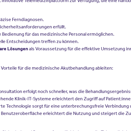
t innovative Telemedizinplattform zur Verfügung, die eine nahtl
räzise Ferndiagnosen.
Sicherheitsanforderungen erfüllt.
ive Bedienung für das medizinische Personal ermöglichen.
elle Entscheidungen treffen zu können.
als Voraussetzung für die effektive Umsetzung in
sbare Lösungen
Vorteile für die medizinische Akutbehandlung ableiten:
nsultation erfolgt noch schneller, was die Behandlungsergebnis
ehende Klinik-IT-Systeme erleichtert den Zugriff auf Patient:in
te Technologie sorgt für eine unterbrechungsfreie Verbindung 
e Benutzeroberfläche erleichtert die Nutzung und steigert die Z