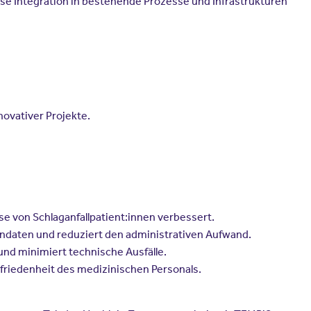
ose Integration in bestehende Prozesse und Infrastrukturen
novativer Projekte.
se von Schlaganfallpatient:innen verbessert.
nendaten und reduziert den administrativen Aufwand.
und minimiert technische Ausfälle.
ufriedenheit des medizinischen Personals.