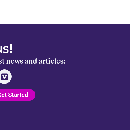
us!
st news and articles:
Get Started