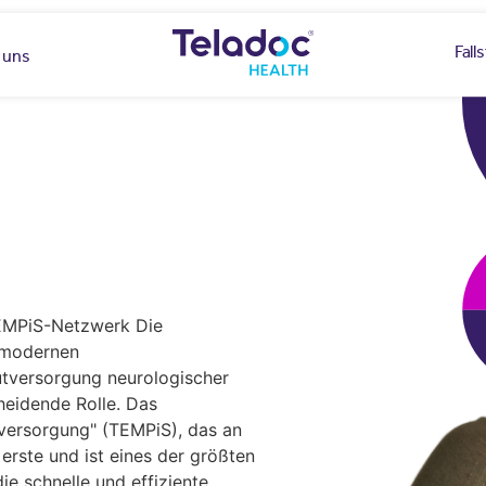
Fall
 uns
TEMPiS-Netzwerk Die
r modernen
utversorgung neurologischer
cheidende Rolle. Das
lversorgung" (TEMPiS), das an
 erste und ist eines der größten
e schnelle und effiziente