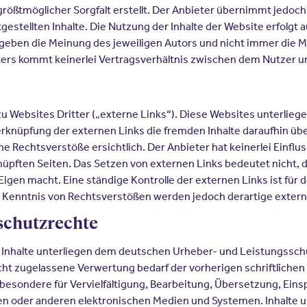
rößtmöglicher Sorgfalt erstellt. Der Anbieter übernimmt jedoch 
itgestellten Inhalte. Die Nutzung der Inhalte der Website erfolgt
eben die Meinung des jeweiligen Autors und nicht immer die Me
ters kommt keinerlei Vertragsverhältnis zwischen dem Nutzer 
 Websites Dritter („externe Links“). Diese Websites unterliegen
erknüpfung der externen Links die fremden Inhalte daraufhin üb
Rechtsverstöße ersichtlich. Der Anbieter hat keinerlei Einfluss
knüpften Seiten. Das Setzen von externen Links bedeutet nicht, d
 Eigen macht. Eine ständige Kontrolle der externen Links ist fü
i Kenntnis von Rechtsverstößen werden jedoch derartige externe
schutzrechte
en Inhalte unterliegen dem deutschen Urheber- und Leistungssc
ht zugelassene Verwertung bedarf der vorherigen schriftliche
nsbesondere für Vervielfältigung, Bearbeitung, Übersetzung, Ein
n oder anderen elektronischen Medien und Systemen. Inhalte und