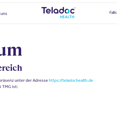
Fall
 uns
sum
reich
tpräsenz unter der Adresse
https://teladochealth.de
5 TMG ist: