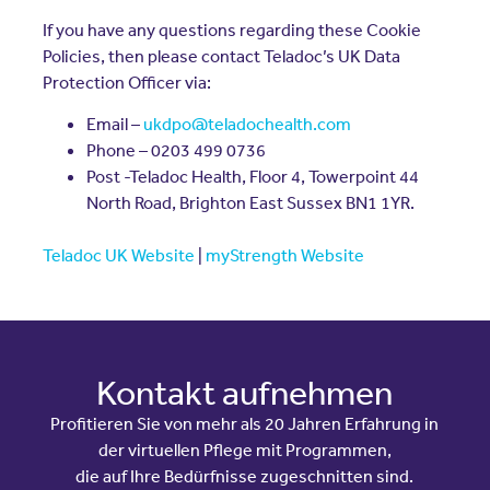
If you have any questions regarding these Cookie
Policies, then please contact Teladoc’s UK Data
Protection Officer via:
Email –
ukdpo@teladochealth.com
Phone – 0203 499 0736
Post -Teladoc Health, Floor 4, Towerpoint 44
North Road, Brighton East Sussex BN1 1YR.
Teladoc UK Website
|
myStrength Website
Kontakt aufnehmen
Profitieren Sie von mehr als 20 Jahren Erfahrung in
der virtuellen Pflege mit Programmen,
die auf Ihre Bedürfnisse zugeschnitten sind.