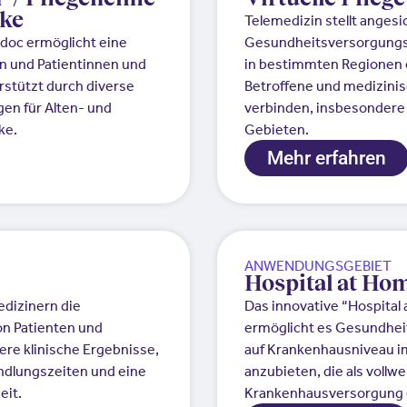
ske
Telemedizin stellt anges
adoc ermöglicht eine
Gesundheitsversorgungs
en und Patientinnen und
in bestimmten Regionen e
stützt durch diverse
Betroffene und medizinis
en für Alten- und
verbinden, insbesondere 
ke.
Gebieten.
Mehr erfahren
ANWENDUNGSGEBIET
Hospital at Ho
edizinern die
Das innovative “Hospita
n Patienten und
ermöglicht es Gesundhei
ere klinische Ergebnisse,
auf Krankenhausniveau i
ndlungszeiten und eine
anzubieten, die als vollwe
eit.
Krankenhausversorgung 