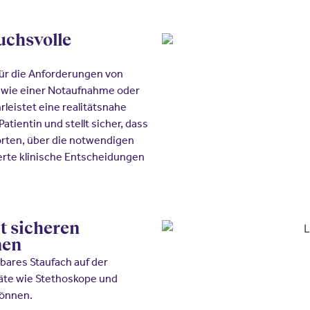
uchsvolle
für die Anforderungen von
 wie einer Notaufnahme oder
rleistet eine realitätsnahe
tientin und stellt sicher, dass
orten, über die notwendigen
ierte klinische Entscheidungen
t sicheren
nen
ßbares Staufach auf der
räte wie Stethoskope und
können.