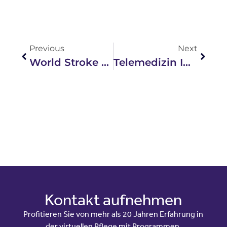
Previous
Next
World Stroke Day – Gemeinsam Für Schlaganfall­versorgung Mit Gleich­berechtigung: Wie Teladoc Health Und Klinische Partner Weltweit Den Unterschied Machen
Telemedizin Im Praxistest: Wie Das Projekt „TelEmergency Kids“ Mit Dem Teladoc Health TV Pro Cart Kinder-Notaufnahmen Revolutioniert
Kontakt aufnehmen
Profitieren Sie von mehr als 20 Jahren Erfahrung in
der virtuellen Pflege mit Programmen,